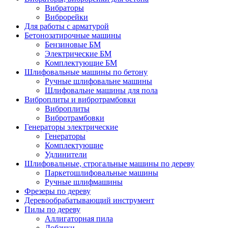
Вибраторы
Виброрейки
Для работы с арматурой
Бетонозатирочные машины
Бензиновые БМ
Электрические БМ
Комплектующие БМ
Шлифовальные машины по бетону
Ручные шлифовальне машины
Шлифовальне машины для пола
Виброплиты и вибротрамбовки
Виброплиты
Вибротрамбовки
Генераторы электрические
Генераторы
Комплектующие
Удлинители
Шлифовальные, строгальные машины по дереву
Паркетошлифовальные машины
Ручные шлифмашины
Фрезеры по дереву
Деревообрабатывающий инструмент
Пилы по дереву
Аллигаторная пила
Лобзики