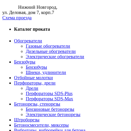
Нижний Новгород,
ул. Деловая, дом 7, корп.7
Схема проезда
Каталог проката
Обогреватели
Газовые обогреватели
Дизельные обогреватели
Электрические обогреватели
Бензобуры
Бензобуры
Шнеки, удлинители
Отбойные молотки
Перфораторы, дрели
Дрели
Перфораторы SDS-Plus
Перфораторы SDS-Max
Бетонорезы, cтенорезы
Бензиновые бетонорезы
Электрические бетонорезы
Штроборезы
Бетоносмесители, миксеры
Вибраторы, виброрейки для бетона