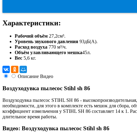
Характеристики:
Рабочий объём
27,2см³.
Уровень звукового давления
93дБ(A).
Расход воздуха
770 м³/ч.
Объём улавливающего мешка
45л.
Вес
5,6 кг.
Описание
Видео
Воздуходувка пылесос Stihl sh 86
Воздуходувка пылесос STIHL SH 86 - высокопроизводительная, 
необходимости, для этого в комплекте есть мешок для сбора, 
коэффициент измельчения у STIHL SH 86 составляет 14 к 1. Рас
длительное время работы.
Видео: Воздуходувка пылесос Stihl sh 86