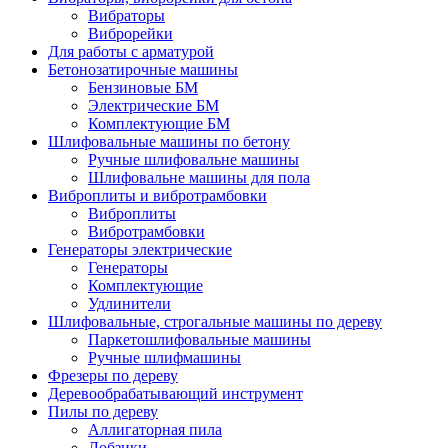
Вибраторы
Виброрейки
Для работы с арматурой
Бетонозатирочные машины
Бензиновые БМ
Электрические БМ
Комплектующие БМ
Шлифовальные машины по бетону
Ручные шлифовальне машины
Шлифовальне машины для пола
Виброплиты и вибротрамбовки
Виброплиты
Вибротрамбовки
Генераторы электрические
Генераторы
Комплектующие
Удлинители
Шлифовальные, строгальные машины по дереву
Паркетошлифовальные машины
Ручные шлифмашины
Фрезеры по дереву
Деревообрабатывающий инструмент
Пилы по дереву
Аллигаторная пила
Лобзики