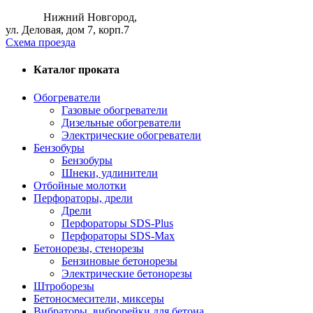
Нижний Новгород,
ул. Деловая, дом 7, корп.7
Схема проезда
Каталог проката
Обогреватели
Газовые обогреватели
Дизельные обогреватели
Электрические обогреватели
Бензобуры
Бензобуры
Шнеки, удлинители
Отбойные молотки
Перфораторы, дрели
Дрели
Перфораторы SDS-Plus
Перфораторы SDS-Max
Бетонорезы, cтенорезы
Бензиновые бетонорезы
Электрические бетонорезы
Штроборезы
Бетоносмесители, миксеры
Вибраторы, виброрейки для бетона